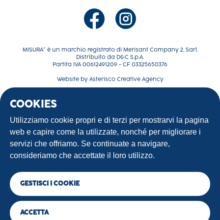
MISURA® è un marchio registrato di Merisant Company 2, Sarl.
Distribuito da D&C S.p.A.
Partita IVA 00612491209 - CF 03325650376
Website by
Asterisco Creative Agency
COOKIES
La tua dolce rivoluzione
Ricette
Utilizziamo cookie propri e di terzi per mostrarvi la pagina
Contattaci
web e capire come la utilizzate, nonché per migliorare i
Terms of use
servizi che offriamo. Se continuate a navigare,
Privacy Policy
consideriamo che accettate il loro utilizzo.
GESTISCI I COOKIE
©2025 Sweet Oak Parent, LLC. All Rights Reserved.
ACCETTA