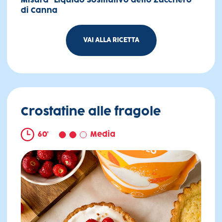
Misura® Liquido Sostitutivo dello Zucchero
di Canna
VAI ALLA RICETTA
Ube latte & coffee
Crostatine alle fragole
60'
Media