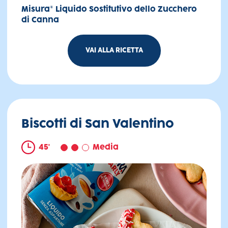
Misura® Liquido Sostitutivo dello Zucchero
di Canna
VAI ALLA RICETTA
Choco chia pudding banane e burro d’arachidi
Biscotti di San Valentino
45'
Media