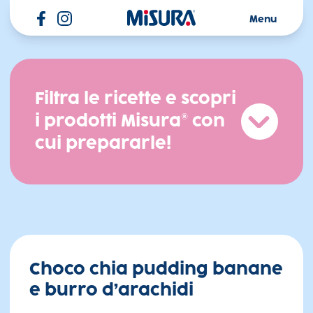
Misura
Menu
Filtra le ricette e scopri
i prodotti Misura® con
Apri i
cui prepararle!
Choco chia pudding banane
e burro d’arachidi