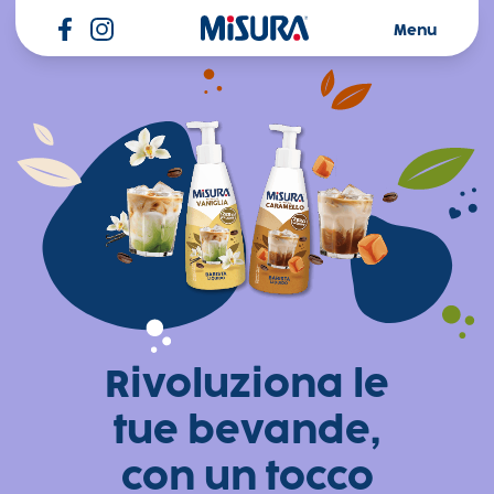
Misura
Menu
Dolcezza
liquida: la
nuova