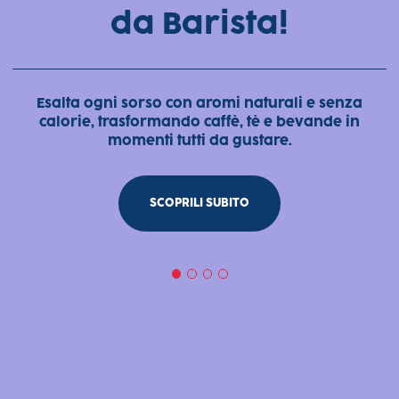
rivoluzione
quotidiana!
Leggerezza e gusto delizioso, praticità e creatività:
dal caffè alle tue creazioni di pasticceria, liquido è
più facile!
SCOPRILI SUBITO
0
1
2
3