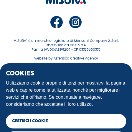
MISURA® è un marchio registrato di Merisant Company 2, Sarl.
Distribuito da D&C S.p.A.
Partita IVA 00612491209 - CF 03325650376
Website by
Asterisco Creative Agency
COOKIES
La tua dolce rivoluzione
Ricette
Utilizziamo cookie propri e di terzi per mostrarvi la pagina
Contattaci
web e capire come la utilizzate, nonché per migliorare i
Terms of use
servizi che offriamo. Se continuate a navigare,
Privacy Policy
consideriamo che accettate il loro utilizzo.
GESTISCI I COOKIE
©2025 Sweet Oak Parent, LLC. All Rights Reserved.