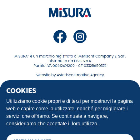
MISURA® è un marchio registrato di Merisant Company 2, Sarl.
Distribuito da D&C S.p.A.
Partita IVA 00612491209 - CF 03325650376
Website by
Asterisco Creative Agency
COOKIES
La tua dolce rivoluzione
Ricette
Utilizziamo cookie propri e di terzi per mostrarvi la pagina
Contattaci
web e capire come la utilizzate, nonché per migliorare i
Terms of use
servizi che offriamo. Se continuate a navigare,
Privacy Policy
consideriamo che accettate il loro utilizzo.