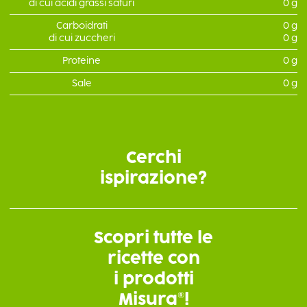
di cui acidi grassi saturi
0 g
Carboidrati
0 g
di cui zuccheri
0 g
Proteine
0 g
Sale
0 g
Cerchi
ispirazione?
Scopri tutte le
ricette con
i prodotti
Misura®!